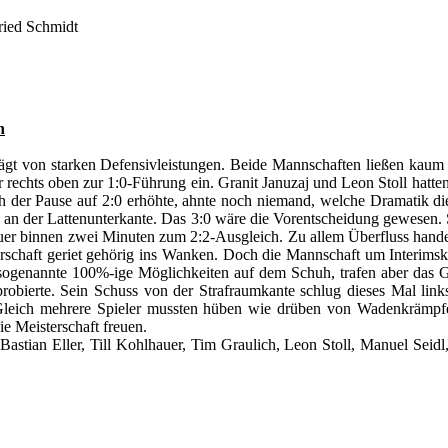
ried Schmidt
h
ägt von starken Defensivleistungen. Beide Mannschaften ließen kaum 
rechts oben zur 1:0-Führung ein. Granit Januzaj und Leon Stoll hatte
 der Pause auf 2:0 erhöhte, ahnte noch niemand, welche Dramatik die 
end an der Lattenunterkante. Das 3:0 wäre die Vorentscheidung gewesen.
r binnen zwei Minuten zum 2:2-Ausgleich. Zu allem Überfluss handelte 
terschaft geriet gehörig ins Wanken. Doch die Mannschaft um Interimsk
 sogenannte 100%-ige Möglichkeiten auf dem Schuh, trafen aber das G
probierte. Sein Schuss von der Strafraumkante schlug dieses Mal lin
. Gleich mehrere Spieler mussten hüben wie drüben von Wadenkrämpf
ie Meisterschaft freuen.
 Bastian Eller, Till Kohlhauer, Tim Graulich, Leon Stoll, Manuel Sei