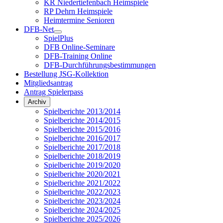
KR Niedertiefenbach Heimspiele
RP Dehrn Heimspiele
Heimtermine Senioren
DFB-Net
SpielPlus
DFB Online-Seminare
DFB-Training Online
DFB-Durchführungsbestimmungen
Bestellung JSG-Kollektion
Mitgliedsantrag
Antrag Spielerpass
Archiv
Spielberichte 2013/2014
Spielberichte 2014/2015
Spielberichte 2015/2016
Spielberichte 2016/2017
Spielberichte 2017/2018
Spielberichte 2018/2019
Spielberichte 2019/2020
Spielberichte 2020/2021
Spielberichte 2021/2022
Spielberichte 2022/2023
Spielberichte 2023/2024
Spielberichte 2024/2025
Spielberichte 2025/2026