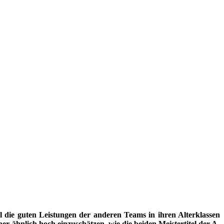
l die guten Leistungen der anderen Teams in ihren Alterklassen
icher ähnlich hoch einzuschätzen, wie die beiden Meistertitel der A-