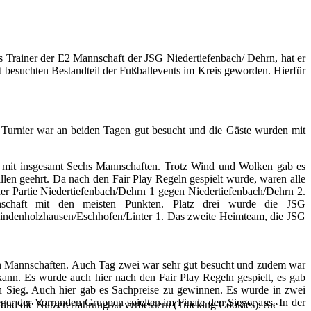
ls Trainer der E2 Mannschaft der JSG Niedertiefenbach/ Dehrn, hat er
gut besuchten Bestandteil der Fußballevents im Kreis geworden. Hierfür
s Turnier war an beiden Tagen gut besucht und die Gäste wurden mit
en mit insgesamt Sechs Mannschaften. Trotz Wind und Wolken gab es
len geehrt. Da nach den Fair Play Regeln gespielt wurde, waren alle
er Partie Niedertiefenbach/Dehrn 1 gegen Niedertiefenbach/Dehrn 2.
schaft mit den meisten Punkten. Platz drei wurde die JSG
indenholzhausen/Eschhofen/Linter 1. Das zweite Heimteam, die JSG
zehn Mannschaften. Auch Tag zwei war sehr gut besucht und zudem war
 kann. Es wurde auch hier nach den Fair Play Regeln gespielt, es gab
 Sieg. Auch hier gab es Sachpreise zu gewinnen. Es wurde in zwei
ger der Vorrunden Gruppen spielten im Finale den Sieger aus. In der
e und die Nutzererfahrung zu verbessern (Tracking Cookies). Sie