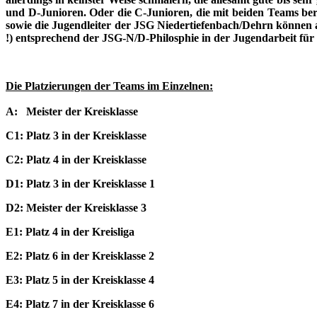
und D-Junioren. Oder die C-Junioren, die mit beiden Teams ber
sowie die Jugendleiter der JSG Niedertiefenbach/Dehrn können auf
!) entsprechend der JSG-N/D-Philosphie in der Jugendarbeit für 
Die Platzierungen der Teams im Einzelnen:
A: Meister der Kreisklasse
C1: Platz 3 in der Kreisklasse
C2: Platz 4 in der Kreisklasse
D1: Platz 3 in der Kreisklasse 1
D2: Meister der Kreisklasse 3
E1: Platz 4 in der Kreisliga
E2: Platz 6 in der Kreisklasse 2
E3: Platz 5 in der Kreisklasse 4
E4: Platz 7 in der Kreisklasse 6