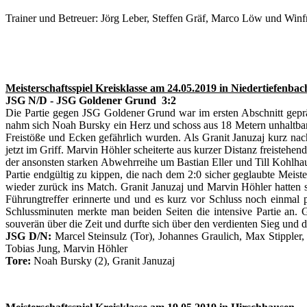
Trainer und Betreuer: Jörg Leber, Steffen Gräf, Marco Löw und Winf
Meisterschaftsspiel Kreisklasse am 24.05.2019 in Niedertiefenbac
JSG N/D - JSG Goldener Grund 3:2
Die Partie gegen JSG Goldener Grund war im ersten Abschnitt gepr
nahm sich Noah Bursky ein Herz und schoss aus 18 Metern unhaltbar 
Freistöße und Ecken gefährlich wurden. Als Granit Januzaj kurz nach
jetzt im Griff. Marvin Höhler scheiterte aus kurzer Distanz freisteh
der ansonsten starken Abwehrreihe um Bastian Eller und Till Kohlhaue
Partie endgültig zu kippen, die nach dem 2:0 sicher geglaubte Meis
wieder zurück ins Match. Granit Januzaj und Marvin Höhler hatten
Führungtreffer erinnerte und und es kurz vor Schluss noch einmal 
Schlussminuten merkte man beiden Seiten die intensive Partie an
souverän über die Zeit und durfte sich über den verdienten Sieg und d
JSG D/N:
Marcel Steinsulz (Tor), Johannes Graulich, Max Stippler,
Tobias Jung, Marvin Höhler
Tore:
Noah Bursky (2), Granit Januzaj