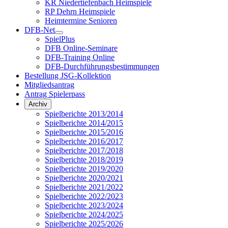
KR Niedertiefenbach Heimspiele
RP Dehrn Heimspiele
Heimtermine Senioren
DFB-Net
SpielPlus
DFB Online-Seminare
DFB-Training Online
DFB-Durchführungsbestimmungen
Bestellung JSG-Kollektion
Mitgliedsantrag
Antrag Spielerpass
Archiv
Spielberichte 2013/2014
Spielberichte 2014/2015
Spielberichte 2015/2016
Spielberichte 2016/2017
Spielberichte 2017/2018
Spielberichte 2018/2019
Spielberichte 2019/2020
Spielberichte 2020/2021
Spielberichte 2021/2022
Spielberichte 2022/2023
Spielberichte 2023/2024
Spielberichte 2024/2025
Spielberichte 2025/2026