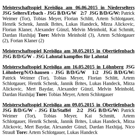
Meisterschaftsspiel Kreisliga am 06.06.2015 in Niederselters
JSG Selters/Erbach - JSG B/D/G/W 2:7
JSG B/D/G/W:
Patrick
Weimer (Tor), Tobias Meyer, Florian Schlitt, Artem Schlotgauer,
Henrik Schenk, Jannik Brites, Lukas Handeck, Mirza Alickovic,
Florian Klaner, Alexander Günzl, Melvin Meinhold, Kai Schmitt,
Dardan Haxhijaj
Tore:
Melvin
Meinhold (3),
Artem
Schlotgauer
(2), F
orian
Klaner (2)
Meisterschaftsspiel Kreisliga am 30.05.2015 in Obertiefenbach
JSG B/D/G/W - JSG Lahntal kampflos für Lahntal
Meisterschaftsspiel Kreisliga am 16.05.2015 in Löhnberg
JSG
Löhnberg/N/O-hausen - JSG B/D/G/W 1:2
JSG B/D/G/W:
Patrick Weimer (Tor), Tobias Meyer, Florian Schlitt, Artem
Schlotgauer, Henrik Schenk, Jannik Brites, Lukas Handeck, Mirza
Alickovic, Mert Baydar, Alexander Günzl, Melvin Meinhold,
Dardan Haxhijaj
Tore:
Tobias Meyer, Artem Schlotgauer
Meisterschaftsspiel Kreisliga am 09.05.2015 in Obertiefenbach
JSG B/D/G/W - JSG Elz/Staffel 2:2
JSG B/D/G/W:
Patrick
Weimer (Tor), Tobias Meyer, Kai Schmitt, Artem
Schlotgauer, Henrik Schenk, Jannik Brites, Lukas Handeck, Mirza
Alickovic, Mert Baydar, Alexander Günzl, Dardan Haxhijaj, Nico
Strauß
Tore:
Artem Schlotgauer, Lukas Handeck