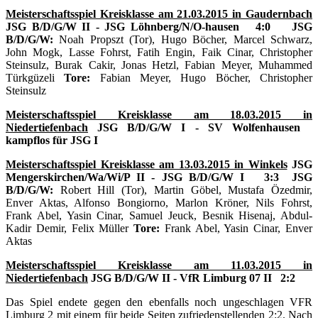
Meisterschaftsspiel Kreisklasse am 21.03.2015 in Gaudernbach
JSG B/D/G/W II - JSG Löhnberg/N/O-hausen 4:0
JSG
B/D/G/W:
Noah Propszt (Tor), Hugo Böcher, Marcel Schwarz,
John Mogk, Lasse Fohrst, Fatih Engin, Faik Cinar, Christopher
Steinsulz, Burak Cakir, Jonas Hetzl, Fabian Meyer, Muhammed
Türkgüzeli
Tore:
Fabian Meyer, Hugo Böcher, Christopher
Steinsulz
Meisterschaftsspiel Kreisklasse am 18.03.2015 in
Niedertiefenbach
JSG B/D/G/W I - SV Wolfenhausen
kampflos für JSG I
Meisterschaftsspiel Kreisklasse am 13.03.2015 in Winkels
JSG
Mengerskirchen/Wa/Wi/P II - JSG B/D/G/W I 3:3
JSG
B/D/G/W:
Robert Hill (Tor), Martin Göbel, Mustafa Özedmir,
Enver Aktas, Alfonso Bongiorno, Marlon Kröner, Nils Fohrst,
Frank Abel, Yasin Cinar, Samuel Jeuck, Besnik Hisenaj, Abdul-
Kadir Demir, Felix Müller
Tore:
Frank Abel, Yasin Cinar, Enver
Aktas
Meisterschaftsspiel Kreisklasse am 11.03.2015 in
Niedertiefenbach
JSG B/D/G/W II - VfR Limburg 07 II 2:2
Das Spiel endete gegen den ebenfalls noch ungeschlagen VFR
Limburg 2 mit einem für beide Seiten zufriedenstellenden 2:2. Nach