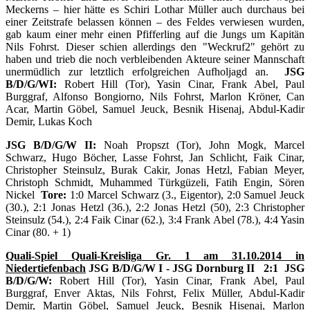
Meckerns – hier hätte es Schiri Lothar Müller auch durchaus bei
einer Zeitstrafe belassen können – des Feldes verwiesen wurden,
gab kaum einer mehr einen Pfifferling auf die Jungs um Kapitän
Nils Fohrst. Dieser schien allerdings den "Weckruf2" gehört zu
haben und trieb die noch verbleibenden Akteure seiner Mannschaft
unermüdlich zur letztlich erfolgreichen Aufholjagd an.
JSG
B/D/G/WI:
Robert Hill (Tor), Yasin Cinar, Frank Abel, Paul
Burggraf, Alfonso Bongiorno, Nils Fohrst, Marlon Kröner, Can
Acar, Martin Göbel, Samuel Jeuck, Besnik Hisenaj, Abdul-Kadir
Demir, Lukas Koch
JSG B/D/G/W II:
Noah Propszt (Tor), John Mogk, Marcel
Schwarz, Hugo Böcher, Lasse Fohrst, Jan Schlicht, Faik Cinar,
Christopher Steinsulz, Burak Cakir, Jonas Hetzl, Fabian Meyer,
Christoph Schmidt, Muhammed Türkgüzeli, Fatih Engin, Sören
Nickel
Tore:
1:0 Marcel Schwarz (3., Eigentor), 2:0 Samuel Jeuck
(30.), 2:1 Jonas Hetzl (36.), 2:2 Jonas Hetzl (50), 2:3 Christopher
Steinsulz (54.), 2:4 Faik Cinar (62.), 3:4 Frank Abel (78.), 4:4 Yasin
Cinar (80. + 1)
Quali-Spiel Quali-Kreisliga Gr. 1 am 31.10.2014 in
Niedertiefenbach
JSG B/D/G/W I - JSG Dornburg II 2:1
JSG
B/D/G/W:
Robert Hill (Tor), Yasin Cinar, Frank Abel, Paul
Burggraf, Enver Aktas, Nils Fohrst, Felix Müller, Abdul-Kadir
Demir, Martin Göbel, Samuel Jeuck, Besnik Hisenaj, Marlon