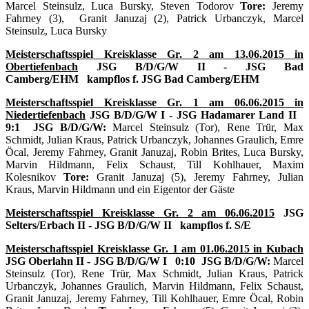
Marcel Steinsulz, Luca Bursky, Steven Todorov
Tore:
Jeremy
Fahrney (3), Granit Januzaj (2), Patrick Urbanczyk, Marcel
Steinsulz, Luca Bursky
Meisterschaftsspiel Kreisklasse Gr. 2 am 13.06.2015 in
Obertiefenbach
JSG B/D/G/W II - JSG Bad
Camberg/EHM kampflos f. JSG Bad Camberg/EHM
Meisterschaftsspiel Kreisklasse Gr. 1 am 06.06.2015 in
Niedertiefenbach
JSG B/D/G/W I - JSG Hadamarer Land II
9:1
JSG B/D/G/W:
Marcel Steinsulz (Tor), Rene Trür, Max
Schmidt, Julian Kraus, Patrick Urbanczyk, Johannes Graulich, Emre
Öcal, Jeremy Fahrney, Granit Januzaj, Robin Brites, Luca Bursky,
Marvin Hildmann, Felix Schaust, Till Kohlhauer, Maxim
Kolesnikov
Tore:
Granit
Januzaj (5),
Jeremy
Fahrney,
Julian
Kraus,
Marvin
Hildmann und ein Eigentor der Gäste
Meisterschaftsspiel Kreisklasse Gr. 2 am 06.06.2015
JSG
Selters/Erbach II - JSG B/D/G/W II kampflos f. S/E
Meisterschaftsspiel Kreisklasse Gr. 1 am 01.06.2015 in Kubach
JSG Oberlahn II - JSG B/D/G/W I 0:10
JSG B/D/G/W:
Marcel
Steinsulz (Tor), Rene Trür, Max Schmidt, Julian Kraus, Patrick
Urbanczyk, Johannes Graulich, Marvin Hildmann, Felix Schaust,
Granit Januzaj, Jeremy Fahrney, Till Kohlhauer, Emre Öcal, Robin