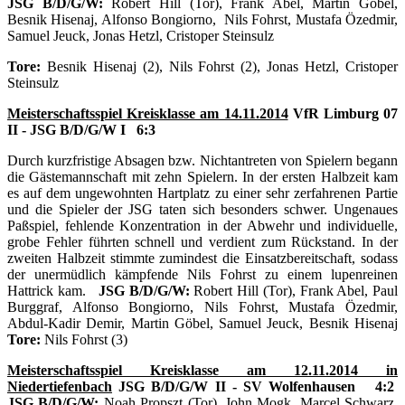
JSG B/D/G/W:
Robert Hill (Tor), Frank Abel, Martin Göbel,
Besnik Hisenaj, Alfonso Bongiorno, Nils Fohrst, Mustafa Özedmir,
Samuel Jeuck, Jonas Hetzl, Cristoper Steinsulz
Tore:
Besnik Hisenaj (2), Nils Fohrst (2), Jonas Hetzl, Cristoper
Steinsulz
Meisterschaftsspiel Kreisklasse am 14.11.2014
VfR Limburg 07
II - JSG B/D/G/W I 6:3
Durch kurzfristige Absagen bzw. Nichtantreten von Spielern begann
die Gästemannschaft mit zehn Spielern. In der ersten Halbzeit kam
es auf dem ungewohnten Hartplatz zu einer sehr zerfahrenen Partie
und die Spieler der JSG taten sich besonders schwer. Ungenaues
Paßspiel, fehlende Konzentration in der Abwehr und individuelle,
grobe Fehler führten schnell und verdient zum Rückstand. In der
zweiten Halbzeit stimmte zumindest die Einsatzbereitschaft, sodass
der unermüdlich kämpfende Nils Fohrst zu einem lupenreinen
Hattrick kam.
JSG B/D/G/W:
Robert Hill (Tor), Frank Abel, Paul
Burggraf, Alfonso Bongiorno, Nils Fohrst, Mustafa Özedmir,
Abdul-Kadir Demir, Martin Göbel, Samuel Jeuck, Besnik Hisenaj
Tore:
Nils Fohrst (3)
Meisterschaftsspiel Kreisklasse am 12.11.2014 in
Niedertiefenbach
JSG B/D/G/W II - SV Wolfenhausen 4:2
JSG B/D/G/W:
Noah Propszt (Tor), John Mogk, Marcel Schwarz,