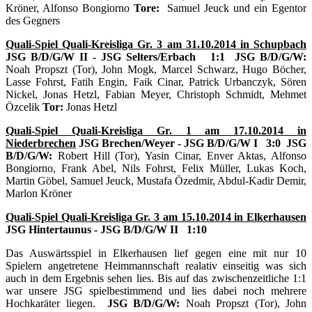
Kröner, Alfonso Bongiorno
Tore:
Samuel Jeuck und ein Egentor
des Gegners
Quali-Spiel Quali-Kreisliga Gr. 3 am 31.10.2014 in Schupbach
JSG B/D/G/W II - JSG Selters/Erbach 1:1
JSG B/D/G/W:
Noah Propszt (Tor), John Mogk, Marcel Schwarz, Hugo Böcher,
Lasse Fohrst, Fatih Engin, Faik Cinar, Patrick Urbanczyk, Sören
Nickel, Jonas Hetzl, Fabian Meyer, Christoph Schmidt, Mehmet
Özcelik
Tor:
Jonas Hetzl
Quali-Spiel Quali-Kreisliga Gr. 1 am 17.10.2014 in
Niederbrechen
JSG Brechen/Weyer - JSG B/D/G/W I 3:0
JSG
B/D/G/W:
Robert Hill (Tor), Yasin Cinar, Enver Aktas, Alfonso
Bongiorno, Frank Abel, Nils Fohrst, Felix Müller, Lukas Koch,
Martin Göbel, Samuel Jeuck, Mustafa Özedmir, Abdul-Kadir Demir,
Marlon Kröner
Quali-Spiel Quali-Kreisliga Gr. 3 am 15.10.2014 in Elkerhausen
JSG Hintertaunus - JSG B/D/G/W II 1:10
Das Auswärtsspiel in Elkerhausen lief gegen eine mit nur 10
Spielern angetretene Heimmannschaft realativ einseitig was sich
auch in dem Ergebnis sehen lies. Bis auf das zwischenzeitliche 1:1
war unsere JSG spielbestimmend und lies dabei noch mehrere
Hochkaräter liegen.
JSG B/D/G/W:
Noah Propszt (Tor), John