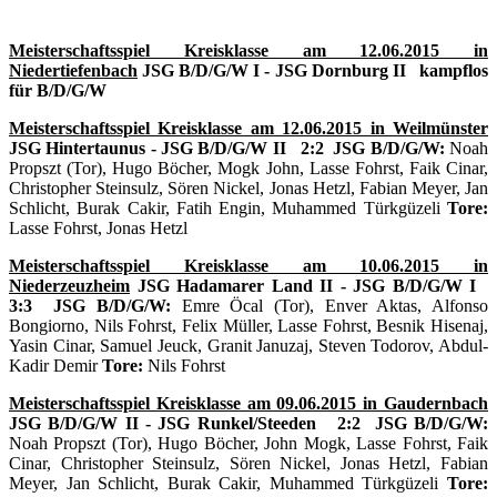
Meisterschaftsspiel Kreisklasse am 12.06.2015 in
Niedertiefenbach
JSG B/D/G/W I - JSG Dornburg II kampflos
für B/D/G/W
Meisterschaftsspiel Kreisklasse am 12.06.2015 in Weilmünster
JSG Hintertaunus - JSG B/D/G/W II 2:2
JSG B/D/G/W:
Noah
Propszt (Tor), Hugo Böcher, Mogk John, Lasse Fohrst, Faik Cinar,
Christopher Steinsulz, Sören Nickel, Jonas Hetzl, Fabian Meyer, Jan
Schlicht, Burak Cakir, Fatih Engin, Muhammed Türkgüzeli
Tore:
Lasse Fohrst, Jonas Hetzl
Meisterschaftsspiel Kreisklasse am 10.06.2015 in
Niederzeuzheim
JSG Hadamarer Land II - JSG B/D/G/W I
3:3
JSG B/D/G/W:
Emre Öcal (Tor), Enver Aktas, Alfonso
Bongiorno, Nils Fohrst, Felix Müller, Lasse Fohrst, Besnik Hisenaj,
Yasin Cinar, Samuel Jeuck, Granit Januzaj, Steven Todorov, Abdul-
Kadir Demir
Tore:
Nils Fohrst
Meisterschaftsspiel Kreisklasse am 09.06.2015 in Gaudernbach
JSG B/D/G/W II - JSG Runkel/Steeden 2:2
JSG B/D/G/W:
Noah Propszt (Tor), Hugo Böcher, John Mogk, Lasse Fohrst, Faik
Cinar, Christopher Steinsulz, Sören Nickel, Jonas Hetzl, Fabian
Meyer, Jan Schlicht, Burak Cakir, Muhammed Türkgüzeli
Tore: