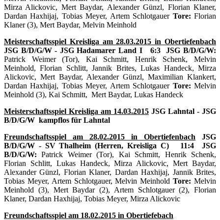
Mirza Alickovic, Mert Baydar, Alexander Günzl, Florian Klaner,
Dardan Haxhijaj, Tobias Meyer, Artem Schlotgauer
Tore:
Florian
Klaner (3),
Mert
Baydar,
Melvin
Meinhold
Meisterschaftsspiel Kreisliga am 28.03.2015 in Obertiefenbach
JSG B/D/G/W - JSG Hadamarer Land I 6:3
JSG B/D/G/W:
Patrick Weimer (Tor), Kai Schmitt, Henrik Schenk, Melvin
Meinhold, Florian Schlitt, Jannik Brites, Lukas Handeck, Mirza
Alickovic, Mert Baydar, Alexander Günzl, Maximilian Klankert,
Dardan Haxhijaj, Tobias Meyer, Artem Schlotgauer
Tore:
Melvin
Meinhold (3), Kai Schmitt, Mert Baydar, Lukas Handeck
Meisterschaftsspiel Kreisliga am 14.03.2015
JSG Lahntal - JSG
B/D/G/W kampflos für Lahntal
Freundschaftsspiel am 28.02.2015 in Obertiefenbach
JSG
B/D/G/W - SV Thalheim (Herren, Kreisliga C) 11:4
JSG
B/D/G/W:
Patrick Weimer (Tor), Kai Schmitt, Henrik Schenk,
Florian Schlitt, Lukas Handeck, Mirza Alickovic, Mert Baydar,
Alexander Günzl, Florian Klaner, Dardan Haxhijaj, Jannik Brites,
Tobias Meyer, Artem Schlotgauer, Melvin Meinhold
Tore:
Melvin
Meinhold (3), Mert Baydar (2), Artem Schlotgauer (2), Florian
Klaner, Dardan Haxhijaj, Tobias Meyer, Mirza Alickovic
Freundschaftsspiel am 18.02.2015 in Obertiefebach